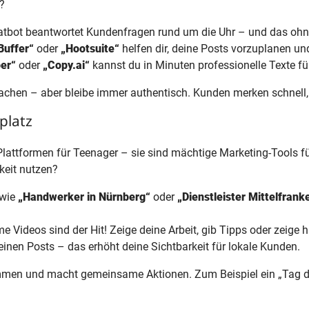
n?
hatbot beantwortet Kundenfragen rund um die Uhr – und das ohn
Buffer“
oder
„Hootsuite“
helfen dir, deine Posts vorzuplanen un
er“
oder
„Copy.ai“
kannst du in Minuten professionelle Texte fü
achen – aber bleibe immer authentisch. Kunden merken schnell, 
platz
Plattformen für Teenager – sie sind mächtige Marketing-Tools 
keit nutzen?
 wie
„Handwerker in Nürnberg“
oder
„Dienstleister Mittelfrank
 Videos sind der Hit! Zeige deine Arbeit, gib Tipps oder zeige hi
einen Posts – das erhöht deine Sichtbarkeit für lokale Kunden.
men und macht gemeinsame Aktionen. Zum Beispiel ein „Tag der