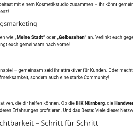
rbeitest mit einem Kosmetikstudio zusammen – ihr könnt geme
senz!
ngsmarketing
len wie
„Meine Stadt“
oder
„Gelbeseiten“
an. Verlinkt euch geg
bringt euch gemeinsam nach vorne!
nnspiel – gemeinsam seid ihr attraktiver für Kunden. Oder mach
Aufmerksamkeit, sondern auch eine starke Community!
iativen, die dir helfen können. Ob die
IHK Nürnberg
, die
Handwe
ren Erfahrungen profitieren. Und das Beste: Viele dieser Netzw
htbarkeit – Schritt für Schritt