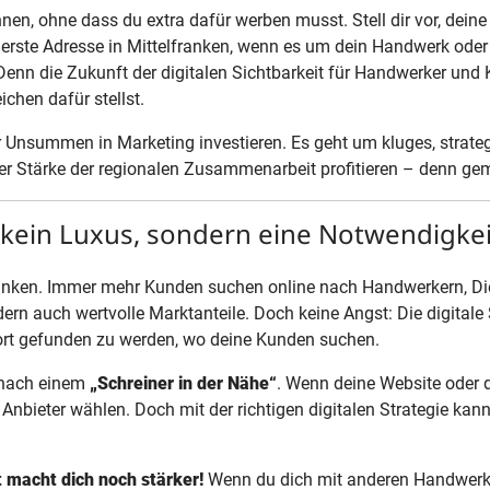
nnen, ohne dass du extra dafür werben musst. Stell dir vor, dein
ie erste Adresse in Mittelfranken, wenn es um dein Handwerk ode
Denn die Zukunft der digitalen Sichtbarkeit für Handwerker und 
chen dafür stellst.
 Unsummen in Marketing investieren. Es geht um kluges, strate
er Stärke der regionalen Zusammenarbeit profitieren – denn ge
 kein Luxus, sondern eine Notwendigkeit
lfranken. Immer mehr Kunden suchen online nach Handwerkern, Di
sondern auch wertvolle Marktanteile. Doch keine Angst: Die digital
dort gefunden zu werden, wo deine Kunden suchen.
t nach einem
„Schreiner in der Nähe“
. Wenn deine Website oder d
 Anbieter wählen. Doch mit der richtigen digitalen Strategie k
macht dich noch stärker!
Wenn du dich mit anderen Handwerkern